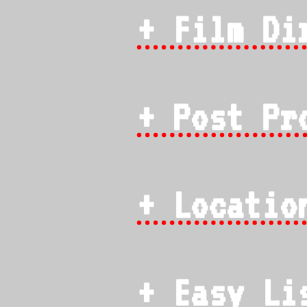
+ Film Di
+ Post Pr
+ Locatio
+ Easy Li