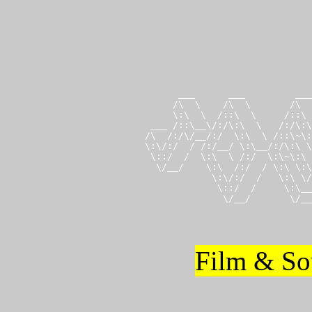
       ___      ___         ___
      /\  \    /\  \       /\  
      \:\  \  /::\  \     /::\ 
  ___ /::\__\/:/\:\  \   /:/\:\
 /\  /:/\/__/:/  \:\  \ /::\~\:
 \:\/:/  / /:/__/ \:\__/:/\:\ \
  \::/  /  \:\  \ /:/  \:\~\:\ 
   \/__/    \:\  /:/  / \:\ \:\
             \:\/:/  /   \:\ \/
              \::/  /     \:\__
               \/__/       \/__
Film & Sou